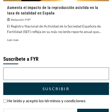
Aumenta el impacto de la reproducción asistida en la
tasa de natalidad en España
Redacción FYR®
El Registro Nacional de Actividad de la Sociedad Española de
Fertilidad (SEF) refleja en su más reciente reporte anual que...
Leer
Leer más
más
sobre
Aumenta
Suscríbete a FYR
el
impacto
de
la
reproducción
asistida
en
la
tasa
He leído y acepto los términos y condiciones
de
natalidad
en
Buscar: