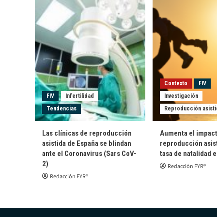
Contexto
FIV
FIV
Infertilidad
Investigación
Tendencias
Reproducción asisti
Las clínicas de reproducción
Aumenta el impact
asistida de España se blindan
reproducción asist
ante el Coronavirus (Sars CoV-
tasa de natalidad 
2)
Redacción FYR®
Redacción FYR®