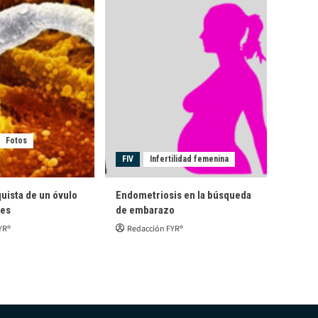
Fotos
FIV
Infertilidad femenina
quista de un óvulo
Endometriosis en la búsqueda
les
de embarazo
YR®
Redacción FYR®