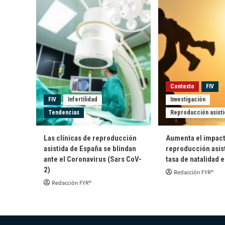
Contexto
FIV
FIV
Infertilidad
Investigación
Tendencias
Reproducción asisti
Las clínicas de reproducción
Aumenta el impact
asistida de España se blindan
reproducción asist
ante el Coronavirus (Sars CoV-
tasa de natalidad 
2)
Redacción FYR®
Redacción FYR®