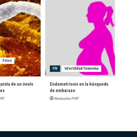
Fotos
FIV
Infertilidad femenina
quista de un óvulo
Endometriosis en la búsqueda
les
de embarazo
YR®
Redacción FYR®