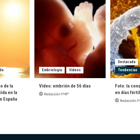
Destacada
da
Embriología
Videos
Tendencias
o de la
Vídeo: embrión de 56 días
Foto: la con
ida en la
en días férti
Redacción FYR®
en España
Redacción F